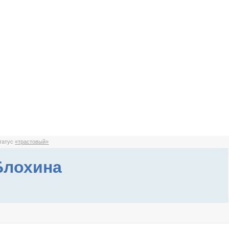
статус
«трастовый»
Блохина