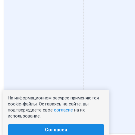
На информационном ресурсе применяются
Статистика портрета:
cookie-файлы. Оставаясь на сайте, вы
подтверждаете свое
согласие
на их
сейчас просматривают портрет - 0
использование.
зарегистрированные пользователи
посетившие портрет за 7 дней - 1
Согласен