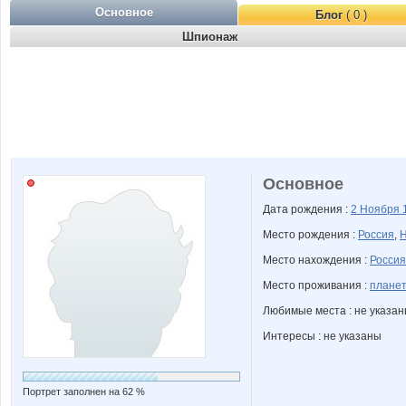
Основное
Блог
( 0 )
Шпионаж
Основное
Дата рождения :
2 Ноября
Место рождения :
Россия
,
Н
Место нахождения :
Россия
Место проживания :
планет
Любимые места : не указа
Интересы : не указаны
Портрет заполнен на 62 %