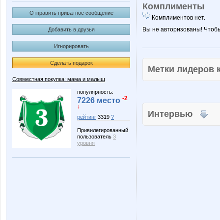
Комплименты
Отправить приватное сообщение
Комплиментов нет.
Вы не авторизованы! Чтоб
Добавить в друзья
Игнорировать
Сделать подарок
Метки лидеров
Совместная покупка: мама и малыш
популярность:
-2
7226 место
↓
Интервью
рейтинг
3319
?
Привилегированный
пользователь
3
уровня